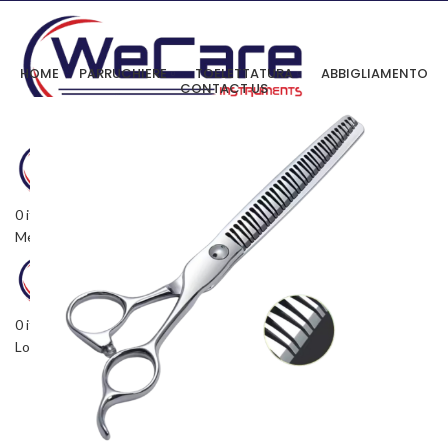
HOME
PARRUCHIERE
TOELETTATURA
ABBIGLIAMENTO
CONTACT US
0
items
/
0,00
€
Menu
0
items
/
0,00
€
Login / Register