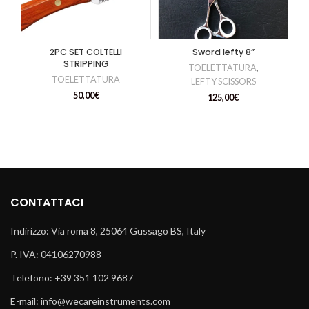
2PC SET COLTELLI
Sword lefty 8”
STRIPPING
TOELETTATURA
,
TOELETTATURA
LEFTY SCISSORS
50,00
€
125,00
€
CONTATTACI
Indirizzo: Via roma 8, 25064 Gussago BS, Italy
P. IVA: 04106270988
Telefono: +39 351 102 9687
E-mail: info@wecareinstruments.com