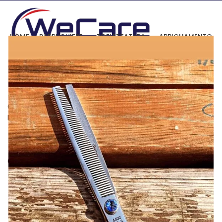
HOME
PARRUCHIERE
TOELETTATURA
ABBIGLIAMENTO
CONTACT US
0
items
/
0,00
€
Menu
0
items
/
0,00
€