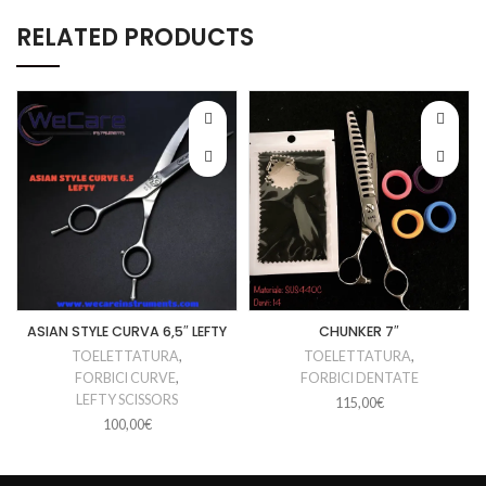
RELATED PRODUCTS
ASIAN STYLE CURVA 6,5″ LEFTY
CHUNKER 7″
TOELETTATURA
,
TOELETTATURA
,
FORBICI CURVE
,
FORBICI DENTATE
LEFTY SCISSORS
115,00
€
100,00
€