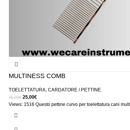
MULTINESS COMB
TOELETTATURA
,
CARDATORE / PETTINE
Original
Current
25,00
€
35,00
€
price
price
Views: 1516 Questo pettine curvo per toelettatura cani multi
was:
is:
35,00€.
25,00€.