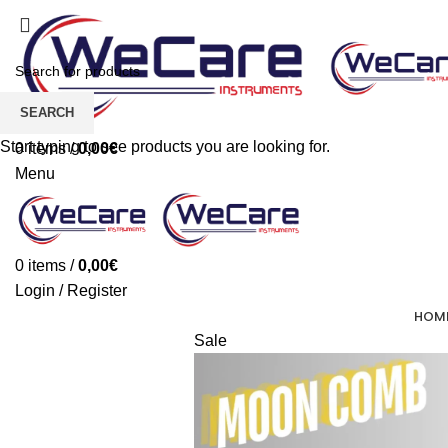
SEARCH
Start typing to see products you are looking for.
0
items
/
0,00
€
Menu
0
items
/
0,00
€
Login / Register
HOM
Sale