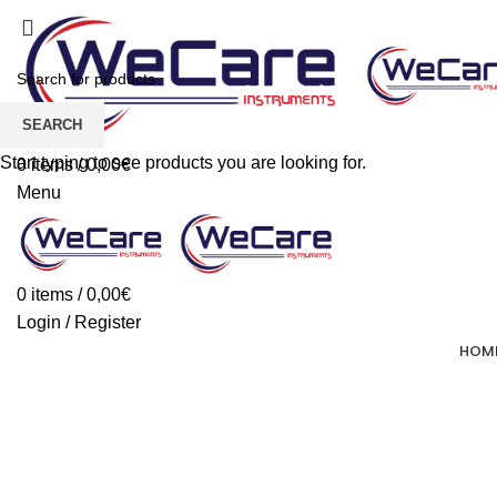
SEARCH
Start typing to see products you are looking for.
0
items
/
0,00
€
Menu
0
items
/
0,00
€
Login / Register
HOM