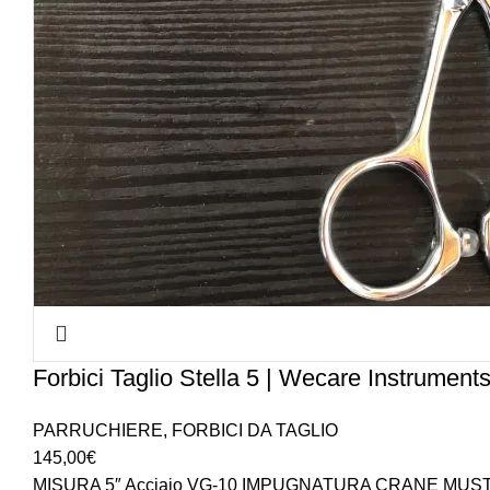
Forbici Taglio Stella 5 | Wecare Instrument
PARRUCHIERE
,
FORBICI DA TAGLIO
145,00
€
MISURA 5″ Acciaio VG-10 IMPUGNATURA CRANE MUS