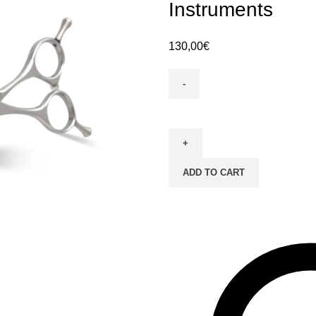
Instruments
130,00
€
Forbici
Da
Taglio
Per
ADD TO CART
Barbiere
|
Wecare
Instruments
quantity