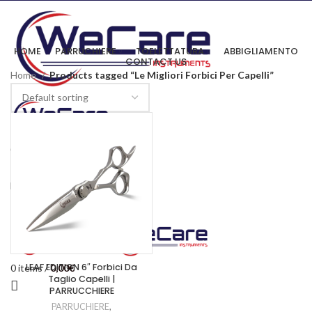
HOME
PARRUCHIERE
TOELETTATURA
ABBIGLIAMENTO
CONTACT US
Home
Products tagged “Le Migliori Forbici Per Capelli”
0
items
/
0,00
€
Menu
LEAF EDITION 6″ Forbici Da
0
items
/
0,00
€
Taglio Capelli |
PARRUCCHIERE
PARRUCHIERE
,