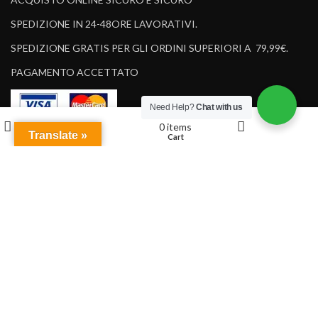
SPEDIZIONE IN 24-48ORE LAVORATIVI.
SPEDIZIONE GRATIS PER GLI ORDINI SUPERIORI A 79,99€.
PAGAMENTO ACCETTATO
Need Help?
Chat with us
Wishlist
0
items
Translate »
Cart
Shop
My account
Design by Spirit Web
Wecare Instruments
2023 All Rights Reserved
Solutions