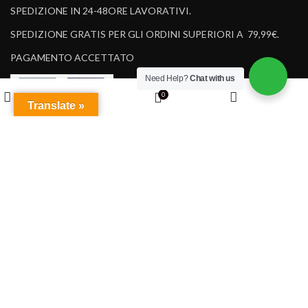
SPEDIZIONE IN 24-48ORE LAVORATIVI.
SPEDIZIONE GRATIS PER GLI ORDINI SUPERIORI A 79,99€.
PAGAMENTO ACCETTATO
Need Help?
Chat with us
Wishlist
0
Translate »
Shop
My account
Cart
Design by Spirit Web
Wecare Instruments
2023 All Rights Reserved
Solutions