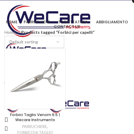
HOME
PARRUCHIERE
TOELETTATURA
ABBIGLIAMENTO
CONTACT US
Home
Products tagged “Forbici per capelli”
0
Menu
Forbici Taglio Venom 6.5 |
Wecare Instruments
PARRUCHIERE
,
FORBICI DA TAGLIO